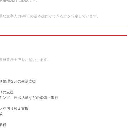
車運転免許は必須
です。
単な文字入力やPCの基本操作ができる方を想定しています。
導員業務全般をお願いします。
物整理などの生活支援
りの支援
ッキング、外出活動などの準備・進行
ンや切り替え支援
成
業務